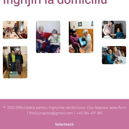
© 2025 (R)Fundatia pentru Ingrijirea Varstnicului Cluj-Napoca. www.fiv.ro
| fivclujnapoca@gmail.com | +40 264 457 961
Selectează