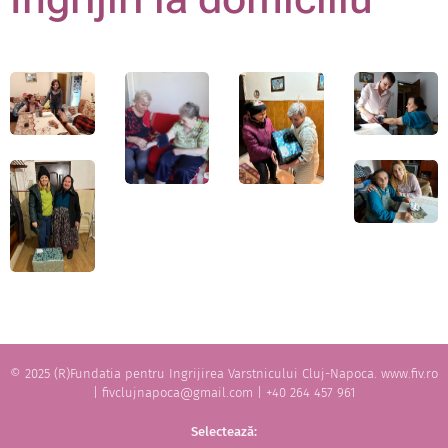
© 2025 (R)Fundatia pentru Ingrijirea Varstnicului Cluj-Napoca. www.fiv.ro
| fivclujnapoca@gmail.com | +40 264 457 961
Selectează