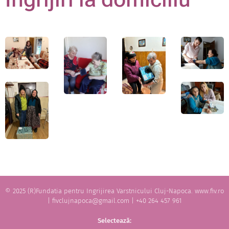
© 2025 (R)Fundatia pentru Ingrijirea Varstnicului Cluj-Napoca. www.fiv.ro
| fivclujnapoca@gmail.com | +40 264 457 961
Selectează