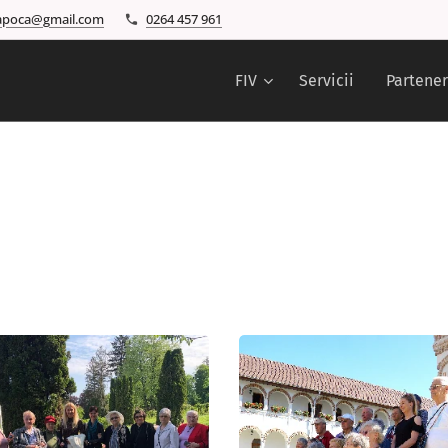
napoca@gmail.com
0264 457 961
FIV
Servicii
Partener